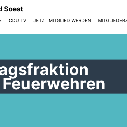
d Soest
E
CDU TV
JETZT MITGLIED WERDEN
MITGLIEDER
agsfraktion
t Feuerwehren