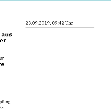
23.09.2019, 09:42 Uhr
 aus
er
ür
te
pfung
ie