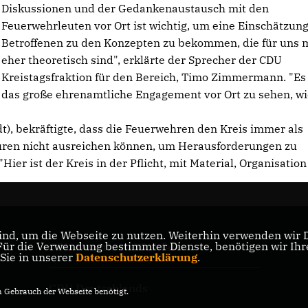
Diskussionen und der Gedankenaustausch mit den
Feuerwehrleuten vor Ort ist wichtig, um eine Einschätzung
Betroffenen zu den Konzepten zu bekommen, die für uns 
eher theoretisch sind", erklärte der Sprecher der CDU
Kreistagsfraktion für den Bereich, Timo Zimmermann. "Es i
das große ehrenamtliche Engagement vor Ort zu sehen, wi
t), bekräftigte, dass die Feuerwehren den Kreis immer als
kturen nicht ausreichen können, um Herausforderungen zu
Hier ist der Kreis in der Pflicht, mit Material, Organisatio
nd, um die Webseite zu nutzen. Weiterhin verwenden wir Di
r die Verwendung bestimmter Dienste, benötigen wir Ihre 
CDU Nordrhein-Westfalen
 Sie in unserer
Datenschutzerklärung
.
CDU Deutschlands
Gebrauch der Webseite benötigt.