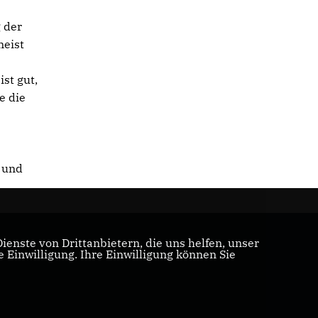
 der
meist
st gut,
e die
n und
enste von Drittanbietern, die uns helfen, unser
Einwilligung. Ihre Einwilligung können Sie