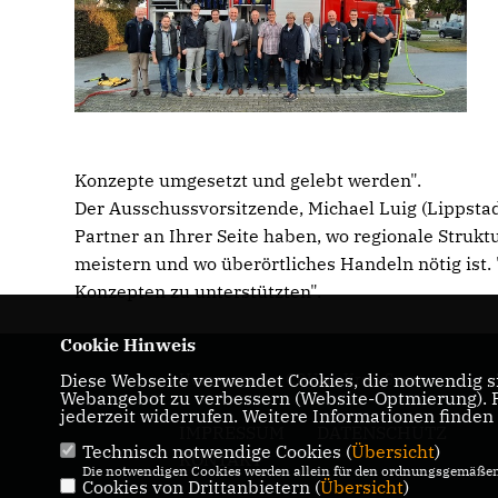
Konzepte umgesetzt und gelebt werden".
Der Ausschussvorsitzende, Michael Luig (Lippstad
Partner an Ihrer Seite haben, wo regionale Stru
meistern und wo überörtliches Handeln nötig ist. "
Konzepten zu unterstützten".
Cookie Hinweis
Diese Webseite verwendet Cookies, die notwendig si
Homepage der CDU im Kreis Soest
Webangebot zu verbessern (Website-Optmierung). Fü
jederzeit widerrufen. Weitere Informationen finden
IMPRESSUM
DATENSCHUTZ
Technisch notwendige Cookies (
Übersicht
)
KONTAKT
Die notwendigen Cookies werden allein für den ordnungsgemäßen 
Cookies von Drittanbietern (
Übersicht
)