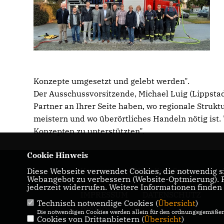
Konzepte umgesetzt und gelebt werden".
Der Ausschussvorsitzende, Michael Luig (Lippstad
Partner an Ihrer Seite haben, wo regionale Stru
meistern und wo überörtliches Handeln nötig ist. "
Konzepten zu unterstützten".
Cookie Hinweis
Diese Webseite verwendet Cookies, die notwendig si
Homepage der CDU im Kreis Soest
Webangebot zu verbessern (Website-Optmierung). Fü
jederzeit widerrufen. Weitere Informationen finden
IMPRESSUM
DATENSCHUTZ
Technisch notwendige Cookies (
Übersicht
)
KONTAKT
Die notwendigen Cookies werden allein für den ordnungsgemäßen 
Cookies von Drittanbietern (
Übersicht
)