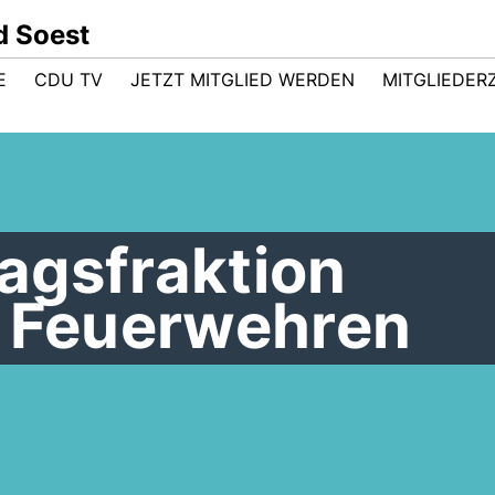
d Soest
E
CDU TV
JETZT MITGLIED WERDEN
MITGLIEDER
agsfraktion
t Feuerwehren