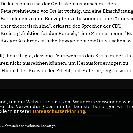
Diskussionen und der Gedankenaustausch mit den
Feuerwehrleuten vor Ort ist wichtig, um eine Einschätzung
Betroffenen zu den Konzepten zu bekommen, die für uns 
eher theoretisch sind", erklärte der Sprecher der CDU
Kreistagsfraktion für den Bereich, Timo Zimmermann. "Es i
das große ehrenamtliche Engagement vor Ort zu sehen, wi
t), bekräftigte, dass die Feuerwehren den Kreis immer als
kturen nicht ausreichen können, um Herausforderungen zu
Hier ist der Kreis in der Pflicht, mit Material, Organisatio
nd, um die Webseite zu nutzen. Weiterhin verwenden wir Di
r die Verwendung bestimmter Dienste, benötigen wir Ihre 
CDU Nordrhein-Westfalen
 Sie in unserer
Datenschutzerklärung
.
CDU Deutschlands
Gebrauch der Webseite benötigt.