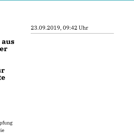
23.09.2019, 09:42 Uhr
 aus
er
ür
te
pfung
ie