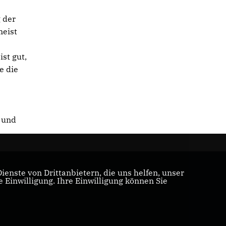
 der
meist
st gut,
e die
n und
enste von Drittanbietern, die uns helfen, unser
Einwilligung. Ihre Einwilligung können Sie