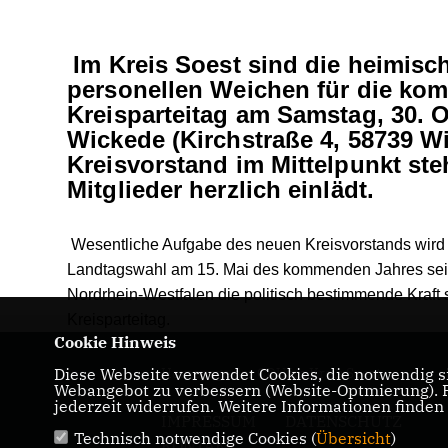
Im Kreis Soest sind die heimisc
personellen Weichen für die kom
Kreisparteitag am Samstag, 30. 
Wickede (Kirchstraße 4, 58739 W
Kreisvorstand im Mittelpunkt ste
Mitglieder herzlich einlädt.
Wesentliche Aufgabe des neuen Kreisvorstands wird 
Landtagswahl am 15. Mai des kommenden Jahres sein. 
Nordrhein-Westfalen die politisch bestimmende Kraft 
Kreisparteitag.
Cookie Hinweis
Diese Webseite verwendet Cookies, die notwendig si
Homepage der CDU im Kreis Soest
Webangebot zu verbessern (Website-Optmierung). Fü
jederzeit widerrufen. Weitere Informationen finden
IMPRESSUM
DATENSCHUTZ
Technisch notwendige Cookies (
Übersicht
)
KONTAKT