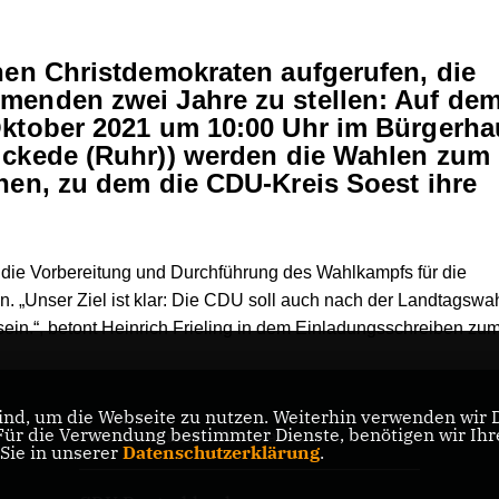
hen Christdemokraten aufgerufen, die
menden zwei Jahre zu stellen: Auf de
Oktober 2021 um 10:00 Uhr im Bürgerha
ickede (Ruhr))
werden die Wahlen zum
hen, zu dem die CDU-Kreis Soest ihre
die Vorbereitung und Durchführung des Wahlkampfs für die
„Unser Ziel ist klar: Die CDU soll auch nach der Landtagswah
sein.“, betont Heinrich Frieling in dem Einladungsschreiben zu
nd, um die Webseite zu nutzen. Weiterhin verwenden wir Di
r die Verwendung bestimmter Dienste, benötigen wir Ihre 
CDU Nordrhein-Westfalen
 Sie in unserer
Datenschutzerklärung
.