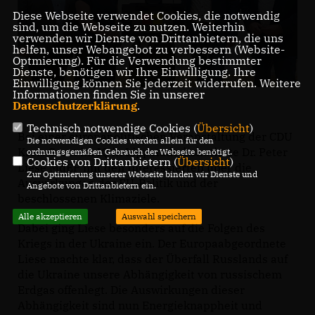
Diese Webseite verwendet Cookies, die notwendig
sind, um die Webseite zu nutzen. Weiterhin
verwenden wir Dienste von Drittanbietern, die uns
helfen, unser Webangebot zu verbessern (Website-
Optmierung). Für die Verwendung bestimmter
Dienste, benötigen wir Ihre Einwilligung. Ihre
Einwilligung können Sie jederzeit widerrufen. Weitere
Informationen finden Sie in unserer
Datenschutzerklärung
.
Technisch notwendige Cookies (
Übersicht
)
Bei einer europapolitischen Veranstaltung der CDU
Die notwendigen Cookies werden allein für den
Kreis Soest im IQ in Lippstadt diskutierte Dr. Peter
ordnungsgemäßen Gebrauch der Webseite benötigt.
Cookies von Drittanbietern (
Übersicht
)
Liese MdEP mit den Interessierten über die
Zur Optimierung unserer Webseite binden wir Dienste und
Auswirkungen der EU-Politik und der
Angebote von Drittanbietern ein.
beschlossenen Klimaziele.
Alle akzeptieren
Auswahl speichern
Dabei ging Liese besonders auf die Folgen des
Kriegs in der Ukraine ein. Der Europaabgeordnete
Liese machte klar, dass der Überfall Russlands auf
die Ukraine unsere Abhängigkeit von russischem
Erdgas offenlegt. Die Auswirkungen dieser
Abhängigkeit sind nun Energieknappheit und