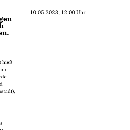
10.05.2023, 12:00 Uhr
igen
ch
en.
) hieß
ann-
rde
ad
stadt),
us