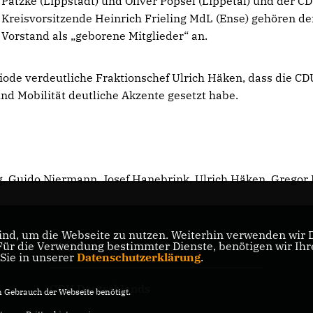
Patzke (Lippstadt) und Oliver Pöpsel (Lippetal) und der C
Kreisvorsitzende Heinrich Frieling MdL (Ense) gehören d
Vorstand als „geborene Mitglieder“ an.
riode verdeutliche Fraktionschef Ulrich Häken, dass die CD
nd Mobilität deutliche Akzente gesetzt habe.
uig, Guido Niermann, Josef Hanebrink, Ulrich Häken, Gregor 
nd, um die Webseite zu nutzen. Weiterhin verwenden wir Di
r die Verwendung bestimmter Dienste, benötigen wir Ihre 
CDU Nordrhein-Westfalen
 Sie in unserer
Datenschutzerklärung
.
CDU Deutschlands
Gebrauch der Webseite benötigt.