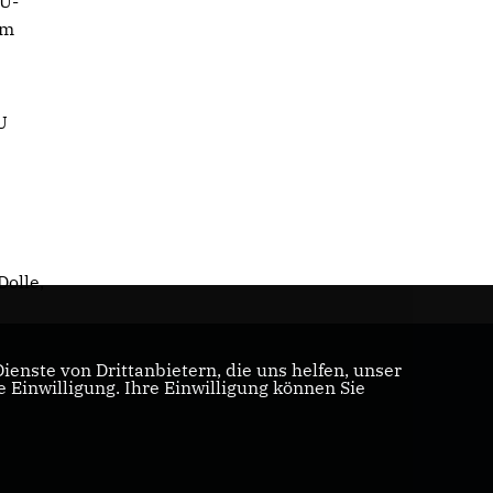
DU-
em
U
Dolle,
enste von Drittanbietern, die uns helfen, unser
Einwilligung. Ihre Einwilligung können Sie