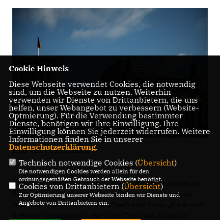
Cookie Hinweis
Diese Webseite verwendet Cookies, die notwendig
sind, um die Webseite zu nutzen. Weiterhin
verwenden wir Dienste von Drittanbietern, die uns
helfen, unser Webangebot zu verbessern (Website-
Optmierung). Für die Verwendung bestimmter
Dienste, benötigen wir Ihre Einwilligung. Ihre
Einwilligung können Sie jederzeit widerrufen. Weitere
Informationen finden Sie in unserer
Datenschutzerklärung
.
Foto: CDU / Tobias Koch
Technisch notwendige Cookies (
Übersicht
)
Die notwendigen Cookies werden allein für den
ordnungsgemäßen Gebrauch der Webseite benötigt.
Als Schwerpunkt seiner politischen Arbeit bezeichnete es
Cookies von Drittanbietern (
Übersicht
)
Thies stets, besonders die Interessen der Menschen im
Zur Optimierung unserer Webseite binden wir Dienste und
Angebote von Drittanbietern ein.
ländlichen Raum zu vertreten. Nach dem Motto „Ihr Anwalt
in Berlin“ engagiert sich der Jurist Thies seit Anbeginn