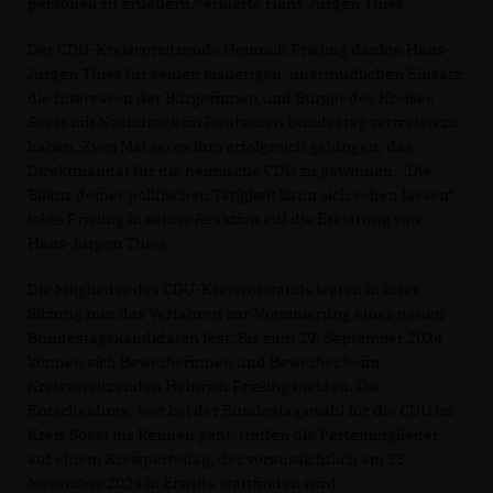
personell zu erneuern,“ erklärte Hans-Jürgen Thies.
Der CDU-Kreisvorsitzende Heinrich Frieling dankte Hans-
Jürgen Thies für seinen bisherigen, unermüdlichen Einsatz,
die Interessen der Bürgerinnen und Bürger des Kreises
Soest mit Nachdruck im Deutschen Bundestag vertreten zu
haben. Zwei Mal sei es ihm erfolgreich gelungen, das
Direktmandat für die heimische CDU zu gewinnen. „Die
Bilanz deiner politischen Tätigkeit kann sich sehen lassen“,
lobte Frieling in seiner Reaktion auf die Erklärung von
Hans-Jürgen Thies.
Die Mitglieder des CDU-Kreisvorstands legten in ihrer
Sitzung nun das Verfahren zur Nominierung eines neuen
Bundestagskandidaten fest: Bis zum 29. September 2024
können sich Bewerberinnen und Bewerber beim
Kreisvorsitzenden Heinrich Frieling melden. Die
Entscheidung, wer bei der Bundestagswahl für die CDU im
Kreis Soest ins Rennen geht, treffen die Parteimitglieder
auf einem Kreisparteitag, der voraussichtlich am 23.
November 2024 in Erwitte stattfinden wird.