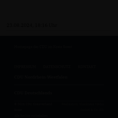
23.08.2024, 18:16 Uhr
Homepage der CDU im Kreis Soest
IMPRESSUM
DATENSCHUTZ
KONTAKT
CDU Nordrhein-Westfalen
CDU Deutschlands
© 2026 CDU Kreisverband
Realisation: Sharkness Media
Soest
GmbH & Co. KG
Alle Rechte vorbehalten.