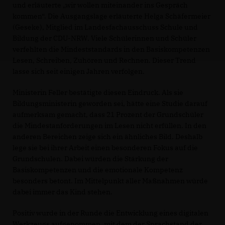
und erläuterte „wir wollen miteinander ins Gespräch
kommen“. Die Ausgangslage erläuterte Helga Schäfermeier
(Geseke), Mitglied im Landesfachausschuss Schule und
Bildung der CDU-NRW. Viele Schülerinnen und Schüler
verfehlten die Mindeststandards in den Basiskompetenzen
Lesen, Schreiben, Zuhören und Rechnen. Dieser Trend
lasse sich seit einigen Jahren verfolgen.
Ministerin Feller bestätigte diesen Eindruck. Als sie
Bildungsministerin geworden sei, hätte eine Studie darauf
aufmerksam gemacht, dass 21 Prozent der Grundschüler
die Mindestanforderungen im Lesen nicht erfüllen. In den
anderen Bereichen zeige sich ein ähnliches Bild. Deshalb
lege sie bei ihrer Arbeit einen besonderen Fokus auf die
Grundschulen. Dabei würden die Stärkung der
Basiskompetenzen und die emotionale Kompetenz
besonders betont. Im Mittelpunkt aller Maßnahmen würde
dabei immer das Kind stehen.
Positiv wurde in der Runde die Entwicklung eines digitalen
Werkzeugs aufgenommen, mit dem der Sprachstand der