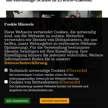
Cookie Hinweis
Diese Webseite verwendet Cookies, die notwendig
sind, um die Webseite zu nutzen. Weiterhin
verwenden wir Dienste von Drittanbietern, die uns
helfen, unser Webangebot zu verbessern (Website-
Optmierung). Für die Verwendung bestimmter
Dienste, benötigen wir Ihre Einwilligung. Ihre
Einwilligung können Sie jederzeit widerrufen. Weitere
Informationen finden Sie in unserer
Datenschutzerklärung
.
Technisch notwendige Cookies (
Übersicht
)
Die notwendigen Cookies werden allein für den
ordnungsgemäßen Gebrauch der Webseite benötigt.
Cookies von Drittanbietern (
Übersicht
)
Zur Optimierung unserer Webseite binden wir Dienste und
Angebote von Drittanbietern ein.
Der CDU-Landtagsabgeordnete und Landratskandidat
Alle akzeptieren
Auswahl speichern
Heinrich Frieling wies auf die Bedeutung des Themas hin