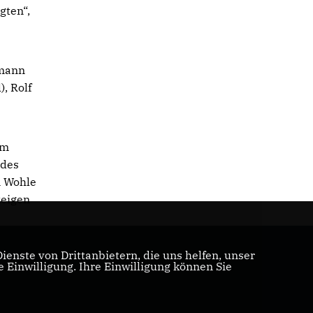
gten“,
smann
), Rolf
em
 des
m Wohle
zeigen
enste von Drittanbietern, die uns helfen, unser
Einwilligung. Ihre Einwilligung können Sie