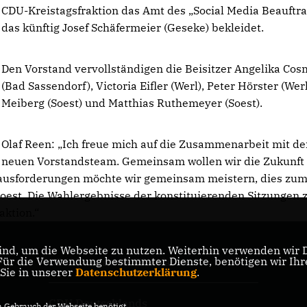
CDU-Kreistagsfraktion das Amt des „Social Media Beauftra
das künftig Josef Schäfermeier (Geseke) bekleidet.
Den Vorstand vervollständigen die Beisitzer Angelika Co
(Bad Sassendorf), Victoria Eifler (Werl), Peter Hörster (Werl
Meiberg (Soest) und Matthias Ruthemeyer (Soest).
Olaf Reen: „Ich freue mich auf die Zusammenarbeit mit d
neuen Vorstandsteam. Gemeinsam wollen wir die Zukunft
Herausforderungen möchte wir gemeinsam meistern, dies zu
est. Die Wahlergebnisse der konstituierenden Sitzungen 
aktion.“
nd, um die Webseite zu nutzen. Weiterhin verwenden wir Di
r die Verwendung bestimmter Dienste, benötigen wir Ihre 
CDU Nordrhein-Westfalen
 Sie in unserer
Datenschutzerklärung
.
CDU Deutschlands
Gebrauch der Webseite benötigt.