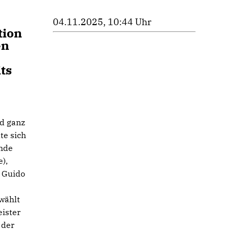
04.11.2025, 10:44 Uhr
tion
en
ts
nd ganz
te sich
ende
),
. Guido
wählt
ister
 der