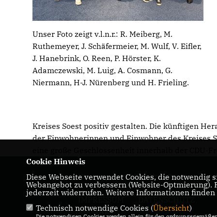
Unser Foto zeigt v.l.n.r.: R. Meiberg, M.
Ruthemeyer, J. Schäfermeier, M. Wulf, V. Eifler,
J. Hanebrink, O. Reen, P. Hörster, K.
Adamczewski, M. Luig, A. Cosmann, G.
Niermann, H-J. Nürenberg und H. Frieling.
Kreises Soest positiv gestalten. Die künftigen 
der Einwohnerinnen und Einwohner des Kreises So
eine große Geschlossenheit innerhalb der CDU-Fr
Cookie Hinweis
Diese Webseite verwendet Cookies, die notwendig si
Homepage der CDU im Kreis Soest
Webangebot zu verbessern (Website-Optmierung). Fü
jederzeit widerrufen. Weitere Informationen finden
IMPRESSUM
DATENSCHUTZ
Technisch notwendige Cookies (
Übersicht
)
KONTAKT
Die notwendigen Cookies werden allein für den ordnungsgemäßen 